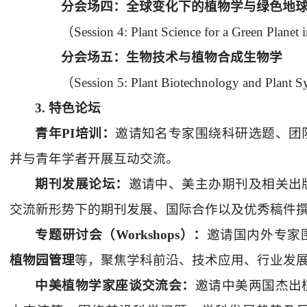
分会场四：全球变化下的植物学与绿色地
（
Session 4:
Plant Science for a Green Planet
分会场五：生物技术与植物合成生物学
（
Session 5: Plant
Biotechnology and Plant Sy
3.
特色论坛
青年
PI
培训：
邀请知名专家围绕科研选题、团
并与青年学者开展互动交流。
期刊发展论坛：
邀请中、美主办期刊及相关出
交流新形势下的期刊发展、国际合作以及优秀稿件
专题研讨会（
Workshops
）：
邀请国内外专家
植物园管理
等，聚焦学科前沿、技术应用、行业发
中美植物学家座谈交流会：
邀请中美两国杰出