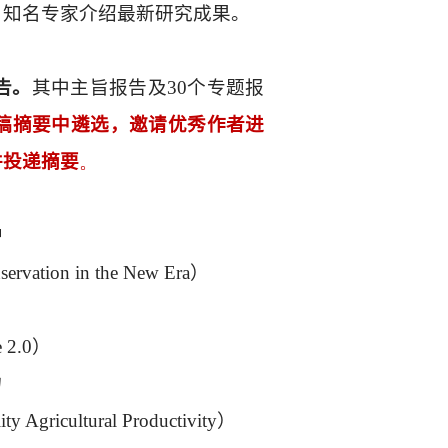
、知名专家介绍最新研究成果。
告。
其中主旨报告及
30
个专题报
稿摘要中遴选，邀请优秀作者进
并投递摘要
。
护
servation in the New Era
）
 2.0
）
力
y Agricultural Productivity
）