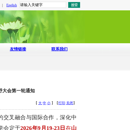
|
English
友情链接
联系我们
视野大会第一轮通知
【
大
中
小
】【
打印
关闭
】
的交叉融合与国际合作，深化中
学会定于
2026
年
9
月
19-23
日
在
山