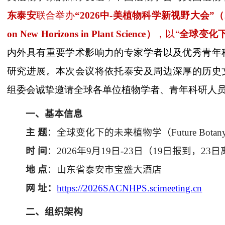
东泰安
联合举办
“
2026
中
-
美植物科学新视野大会”（
on New Horizons in Plant Science
）
，以“
全球变化
内外具有重要学术影响力的专家学者以及优秀青年
研究进展。本次会议将依托泰安及周边深厚的历史
组委会诚挚邀请全球各单位植物学者、青年科研人
一、基本信息
主 题
：全球变化下的未来植物学（
Future Botan
时 间
：
2026
年
9
月
19
日
-23
日（
19
日报到，
23
日
地 点
：山东省泰安市宝盛大酒店
网 址：
https://2026SACNHPS.scimeeting.cn
二、组织架构