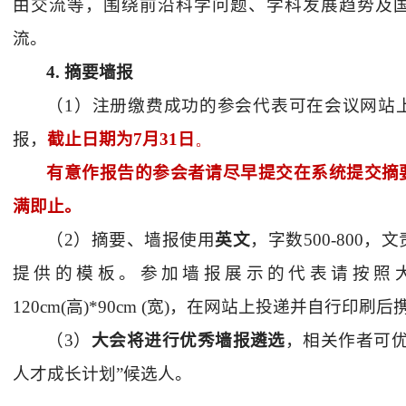
由交流等，围绕前沿科学问题、学科发展趋势及
流。
4.
摘要墙报
（
1
）注册缴费成功的参会代表可在会议网站
报，
截止日期为
7
月
31
日
。
有意作报告的参会者请尽早提交在系统提交摘
满即止。
（
2
）摘要、墙报使用
英文
，字数
500-800
，文
提供的模板。参加墙报展示的代表请按照
120cm(
高
)*90cm (
宽
)
，在网站上投递并自行印刷后
（
3
）
大会将进行优秀墙报遴选
，相关作者可优
人才成长计划”候选人。