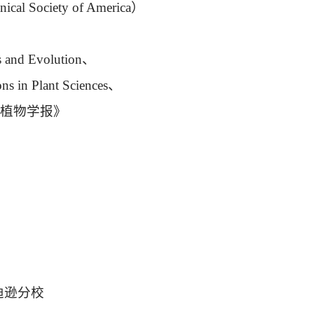
nical Society of America
）
s and Evolution
、
ns in Plant Sciences
、
植物学报》
迪逊分校