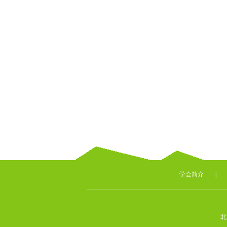
学会简介
|
北