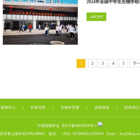
2024年全国中学生生物学
1
2
3
4
5
下
新闻中心
|
科普专栏
|
生物学竞赛
|
友情链接
|
联系我们
中国植物学会
京ICP备06026858号-1
京市香山南辛村20号100093 电话：（010）82599636,62836505 Email： bsc@ibcas.ac.